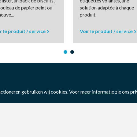
s comme les pâtisseries ou les gâteaux
blister, un pack de biscuits,
étiquettes volantes, une
rouleau de papier peint ou
solution adaptée à chaque
nouve...
produit.
r le produit / service
Voir le produit / service
nctioneren gebruiken wij cookies. Voor
meer informatie
zie ons pr