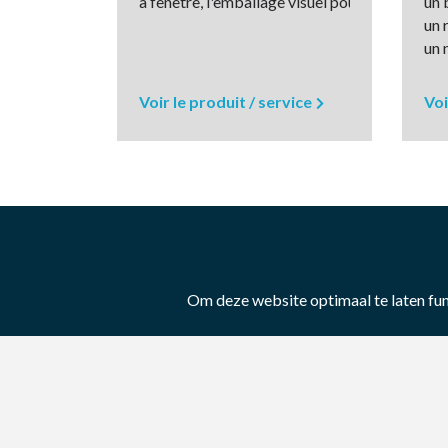
à fenêtre, l'emballage visuel pour des produit
un 
un 
un 
Voir le produit / service
Voi
Om deze website optimaal te laten fu